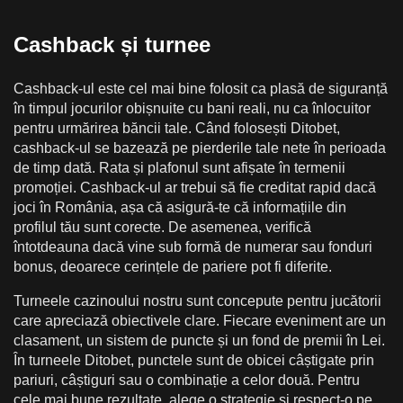
Cashback și turnee
Cashback-ul este cel mai bine folosit ca plasă de siguranță
în timpul jocurilor obișnuite cu bani reali, nu ca înlocuitor
pentru urmărirea băncii tale. Când folosești Ditobet,
cashback-ul se bazează pe pierderile tale nete în perioada
de timp dată. Rata și plafonul sunt afișate în termenii
promoției. Cashback-ul ar trebui să fie creditat rapid dacă
joci în România, așa că asigură-te că informațiile din
profilul tău sunt corecte. De asemenea, verifică
întotdeauna dacă vine sub formă de numerar sau fonduri
bonus, deoarece cerințele de pariere pot fi diferite.
Turneele cazinoului nostru sunt concepute pentru jucătorii
care apreciază obiectivele clare. Fiecare eveniment are un
clasament, un sistem de puncte și un fond de premii în Lei.
În turneele Ditobet, punctele sunt de obicei câștigate prin
pariuri, câștiguri sau o combinație a celor două. Pentru
cele mai bune rezultate, alege o strategie și respect-o pe