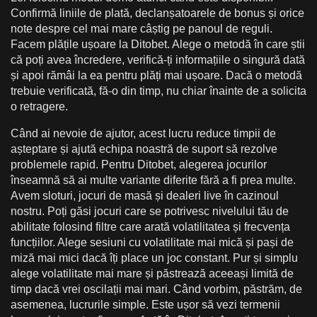
Confirmă liniile de plată, declanșatoarele de bonus și orice
note despre cel mai mare câștig pe panoul de reguli.
Facem plățile ușoare la Ditobet. Alege o metodă în care știi
că poți avea încredere, verifică-ți informațiile o singură dată
și apoi rămâi la ea pentru plăți mai ușoare. Dacă o metodă
trebuie verificată, fă-o din timp, nu chiar înainte de a solicita
o retragere.
Când ai nevoie de ajutor, acest lucru reduce timpii de
așteptare și ajută echipa noastră de suport să rezolve
problemele rapid. Pentru Ditobet, alegerea jocurilor
înseamnă să ai multe variante diferite fără a fi prea multe.
Avem sloturi, jocuri de masă și dealeri live în cazinoul
nostru. Poți găsi jocuri care se potrivesc nivelului tău de
abilitate folosind filtre care arată volatilitatea și frecvența
funcțiilor. Alege sesiuni cu volatilitate mai mică și pași de
miză mai mici dacă îți place un joc constant. Pur și simplu
alege volatilitate mai mare și păstrează aceeași limită de
timp dacă vrei oscilații mai mari. Când vorbim, păstrăm, de
asemenea, lucrurile simple. Este ușor să vezi termenii