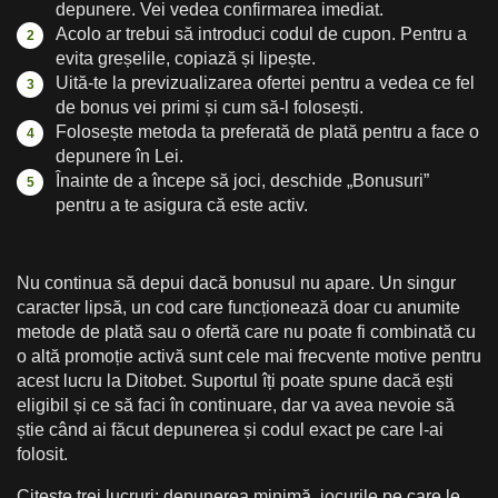
depunere. Vei vedea confirmarea imediat.
Acolo ar trebui să introduci codul de cupon. Pentru a
evita greșelile, copiază și lipește.
Uită-te la previzualizarea ofertei pentru a vedea ce fel
de bonus vei primi și cum să-l folosești.
Folosește metoda ta preferată de plată pentru a face o
depunere în Lei.
Înainte de a începe să joci, deschide „Bonusuri”
pentru a te asigura că este activ.
Nu continua să depui dacă bonusul nu apare. Un singur
caracter lipsă, un cod care funcționează doar cu anumite
metode de plată sau o ofertă care nu poate fi combinată cu
o altă promoție activă sunt cele mai frecvente motive pentru
acest lucru la Ditobet. Suportul îți poate spune dacă ești
eligibil și ce să faci în continuare, dar va avea nevoie să
știe când ai făcut depunerea și codul exact pe care l-ai
folosit.
Citește trei lucruri: depunerea minimă, jocurile pe care le