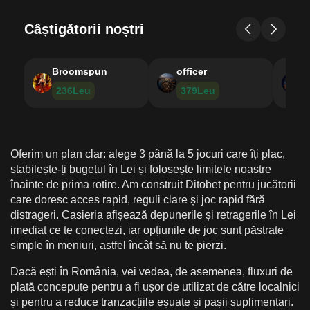
Instrucțiuni de instalare Android
Câștigătorii noștri
Program VIP
Securitate și joc corect
Broomspun
officer
Q
Securitatea tranzacțiilor
236Leu
379Leu
Instrumente de protecție a jucătorilor
Joc responsabil
Listă de verificare a siguranței pentru jucători
Oferim un plan clar: alege 3 până la 5 jocuri care îți plac,
Listă de verificare a securității contului
stabilește-ți bugetul în Lei și folosește limitele noastre
înainte de prima rotire. Am construit Ditobet pentru jucătorii
Siguranța plăților
care doresc acces rapid, reguli clare și joc rapid fără
distrageri. Casieria afișează depunerile și retragerile în Lei
Verificare
imediat ce te conectezi, iar opțiunile de joc sunt păstrate
Joc responsabil
simple în meniuri, astfel încât să nu te pierzi.
Dacă ești în România, vei vedea, de asemenea, fluxuri de
plată concepute pentru a fi ușor de utilizat de către localnici
și pentru a reduce tranzacțiile eșuate și pașii suplimentari.