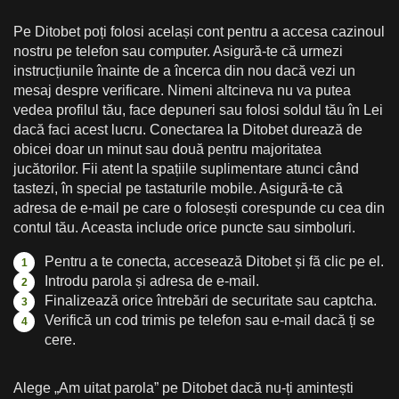
Pe Ditobet poți folosi același cont pentru a accesa cazinoul
nostru pe telefon sau computer. Asigură-te că urmezi
instrucțiunile înainte de a încerca din nou dacă vezi un
mesaj despre verificare. Nimeni altcineva nu va putea
vedea profilul tău, face depuneri sau folosi soldul tău în Lei
dacă faci acest lucru. Conectarea la Ditobet durează de
obicei doar un minut sau două pentru majoritatea
jucătorilor. Fii atent la spațiile suplimentare atunci când
tastezi, în special pe tastaturile mobile. Asigură-te că
adresa de e-mail pe care o folosești corespunde cu cea din
contul tău. Aceasta include orice puncte sau simboluri.
Pentru a te conecta, accesează Ditobet și fă clic pe el.
Introdu parola și adresa de e-mail.
Finalizează orice întrebări de securitate sau captcha.
Verifică un cod trimis pe telefon sau e-mail dacă ți se
cere.
Alege „Am uitat parola” pe Ditobet dacă nu-ți amintești