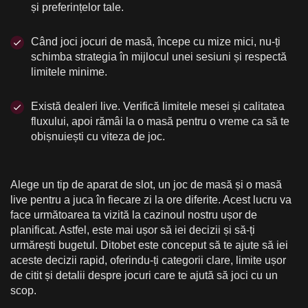
și preferințelor tale.
Când joci jocuri de masă, începe cu mize mici, nu-ți
schimba strategia în mijlocul unei sesiuni și respectă
limitele minime.
Există dealeri live. Verifică limitele mesei și calitatea
fluxului, apoi rămâi la o masă pentru o vreme ca să te
obișnuiești cu viteza de joc.
Alege un tip de aparat de slot, un joc de masă și o masă
live pentru a juca în fiecare zi la ore diferite. Acest lucru va
face următoarea ta vizită la cazinoul nostru ușor de
planificat. Astfel, este mai ușor să iei decizii și să-ți
urmărești bugetul. Ditobet este conceput să te ajute să iei
aceste decizii rapid, oferindu-ți categorii clare, limite ușor
de citit și detalii despre jocuri care te ajută să joci cu un
scop.