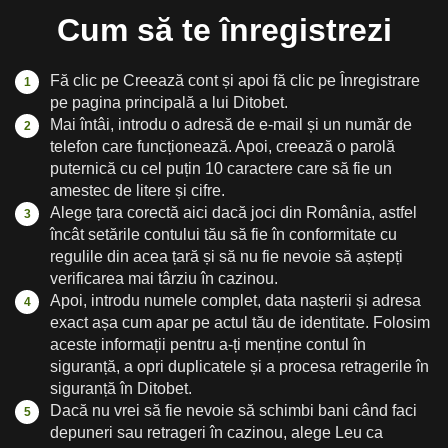
Cum să te înregistrezi
Fă clic pe Creează cont și apoi fă clic pe Înregistrare
pe pagina principală a lui Ditobet.
Mai întâi, introdu o adresă de e-mail și un număr de
telefon care funcționează. Apoi, creează o parolă
puternică cu cel puțin 10 caractere care să fie un
amestec de litere și cifre.
Alege țara corectă aici dacă joci din România, astfel
încât setările contului tău să fie în conformitate cu
regulile din acea țară și să nu fie nevoie să aștepți
verificarea mai târziu în cazinou.
Apoi, introdu numele complet, data nașterii și adresa
exact așa cum apar pe actul tău de identitate. Folosim
aceste informații pentru a-ți menține contul în
siguranță, a opri duplicatele și a procesa retragerile în
siguranță în Ditobet.
Dacă nu vrei să fie nevoie să schimbi bani când faci
depuneri sau retrageri în cazinou, alege Leu ca