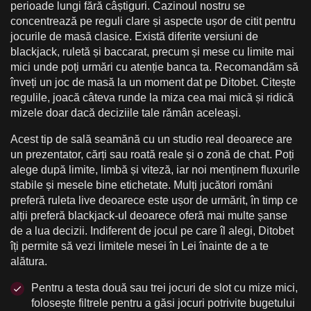
perioade lungi fără câștiguri. Cazinoul nostru se
concentrează pe reguli clare și aspecte ușor de citit pentru
jocurile de masă clasice. Există diferite versiuni de
blackjack, ruletă și baccarat, precum și mese cu limite mai
mici unde poți urmări cu atenție banca ta. Recomandăm să
înveți un joc de masă la un moment dat pe Ditobet. Citește
regulile, joacă câteva runde la miza cea mai mică și ridică
mizele doar dacă deciziile tale rămân aceleași.
Acest tip de sală seamănă cu un studio real deoarece are
un prezentator, cărți sau roată reale și o zonă de chat. Poți
alege după limite, limbă și viteză, iar noi menținem fluxurile
stabile și mesele bine etichetate. Mulți jucători români
preferă ruleta live deoarece este ușor de urmărit, în timp ce
alții preferă blackjack-ul deoarece oferă mai multe șanse
de a lua decizii. Indiferent de jocul pe care îl alegi, Ditobet
îți permite să vezi limitele mesei în Lei înainte de a te
alătura.
Pentru a testa două sau trei jocuri de slot cu mize mici,
folosește filtrele pentru a găsi jocuri potrivite bugetului