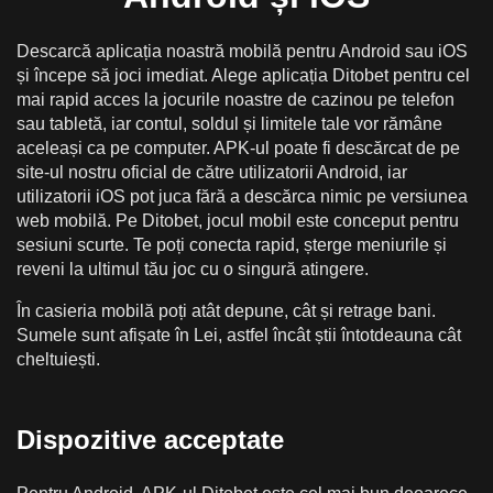
Descarcă aplicația noastră mobilă pentru Android sau iOS
și începe să joci imediat. Alege aplicația Ditobet pentru cel
mai rapid acces la jocurile noastre de cazinou pe telefon
sau tabletă, iar contul, soldul și limitele tale vor rămâne
aceleași ca pe computer. APK-ul poate fi descărcat de pe
site-ul nostru oficial de către utilizatorii Android, iar
utilizatorii iOS pot juca fără a descărca nimic pe versiunea
web mobilă. Pe Ditobet, jocul mobil este conceput pentru
sesiuni scurte. Te poți conecta rapid, șterge meniurile și
reveni la ultimul tău joc cu o singură atingere.
În casieria mobilă poți atât depune, cât și retrage bani.
Sumele sunt afișate în Lei, astfel încât știi întotdeauna cât
cheltuiești.
Dispozitive acceptate