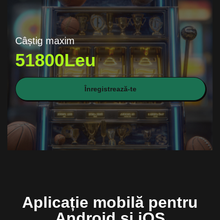
Câștig maxim
51800Leu
Înregistrează-te
Aplicație mobilă pentru
Android și iOS