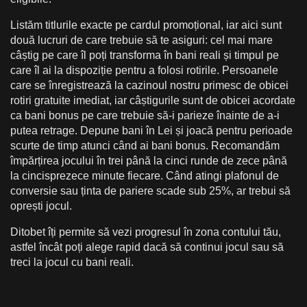
Listăm titlurile exacte pe cardul promoțional, iar aici sunt
două lucruri de care trebuie să te asiguri: cel mai mare
câștig pe care îl poți transforma în bani reali și timpul pe
care îl ai la dispoziție pentru a folosi rotirile. Persoanele
care se înregistrează la cazinoul nostru primesc de obicei
rotiri gratuite imediat, iar câștigurile sunt de obicei acordate
ca bani bonus pe care trebuie să-i parieze înainte de a-i
putea retrage. Depune bani în Lei și joacă pentru perioade
scurte de timp atunci când ai bani bonus. Recomandăm
împărțirea jocului în trei până la cinci runde de zece până
la cincisprezece minute fiecare. Când atingi plafonul de
conversie sau ținta de pariere scade sub 25%, ar trebui să
oprești jocul.
Ditobet îți permite să vezi progresul în zona contului tău,
astfel încât poți alege rapid dacă să continui jocul sau să
treci la jocul cu bani reali.