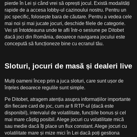
pierde în Lei și când vrei să oprești jocul. Există modalități
rapide de a accesa lobby-ul cazinoului nostru. Pentru un
joc specific, folosește bara de căutare. Pentru a vedea cele
mai noi și mai jucate jocuri, deschide filele de categorie.
Vei ști întotdeauna unde te afli într-o sesiune pe Ditobet
dacă joci din România, deoarece navigarea jocului este
concepută să funcționeze bine cu ecranul tău.
Sloturi, jocuri de masă și dealeri live
Mulți oameni încep prin a juca sloturi, care sunt ușor de
înțeles deoarece regulile sunt simple.
Pe Ditobet, atragem atenția asupra informațiilor importante
din fiecare card de joc, cum ar fi RTP-ul (dacă este
disponibil), intervalul de volatilitate, funcțiile bonus și cel
mai mare câștig posibil. Alege jocuri cu volatilitate mică
sau medie dacă îți place un flux constant. Alege jocuri cu
volatilitate mare și mize mici în Lei dacă poți gestiona