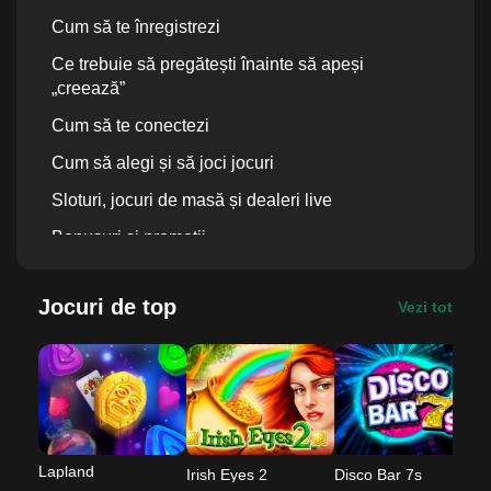
Cum să te înregistrezi
Ce trebuie să pregătești înainte să apeși
„creează”
Cum să te conectezi
Cum să alegi și să joci jocuri
Sloturi, jocuri de masă și dealeri live
Bonusuri și promoții
Rotiri gratuite
Jocuri de top
Vezi tot
Cashback și turnee
Cum să folosești coduri promoționale
Cum să obții coduri promoționale
Aplicație mobilă pentru Android și iOS
Dispozitive acceptate
Lapland
Irish Eyes 2
Disco Bar 7s
F